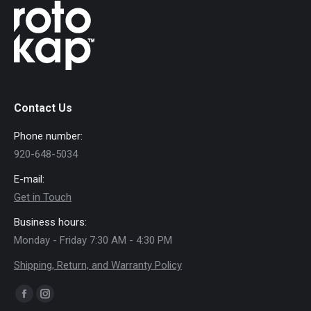
Contact Us
Phone number:
920-648-5034
E-mail:
Get in Touch
Business hours:
Monday - Friday 7:30 AM - 4:30 PM
Shipping, Return, and Warranty Policy
Find us on:
Facebook
Instagram